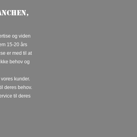
anchen,
rtise og viden
lem 15-20 års
se er med til at
fikke behov og
 vores kunder.
til deres behov.
rvice til deres