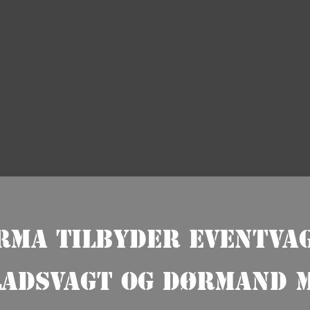
rma tilbyder eventvag
adsvagt og dørmand m