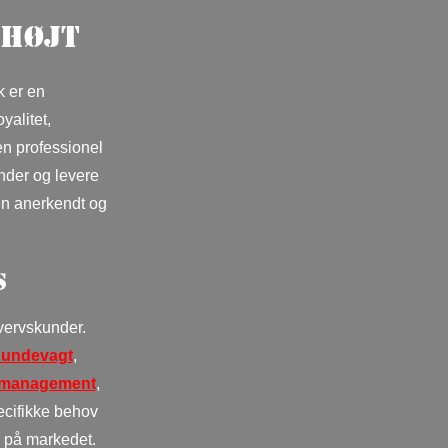
 højt
k er en
yalitet,
en professionel
under og levere
 en anerkendt og
s
hvervskunder.
undevagt
,
y management
,
ecifikke behov
e på markedet.