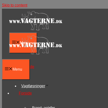
Skip to content
Menu
Forside
Menu
Vagtløsninger
Forside
Brand- og/eller