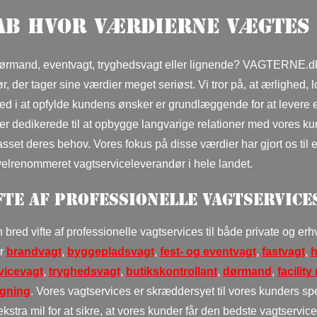
ab hvor værdierne vægtes
dørmand, eventvagt, tryghedsvagt eller lignende? VAGTERNE.d
 der tager sine værdier meget seriøst. Vi tror på, at ærlighed, lo
ed i at opfylde kundens ønsker er grundlæggende for at levere 
 er dedikerede til at opbygge langvarige relationer med vores k
passet deres behov. Vores fokus på disse værdier har gjort os til
velrenommeret vagtserviceleverandør i hele landet.
fte af professionelle vagtservice
red vifte af professionelle vagtservices til både private og er
er
brandvagt
,
byggepladsvagt
,
fest- og eventvagt
,
fastvagt
,
h
vicevagt
,
tryghedsvagt
,
butikskontrollant
,
dørmand
,
facilit
gning
. Vores vagtservices er skræddersyet til vores kunders sp
ekstra mil for at sikre, at vores kunder får den bedste vagtservic