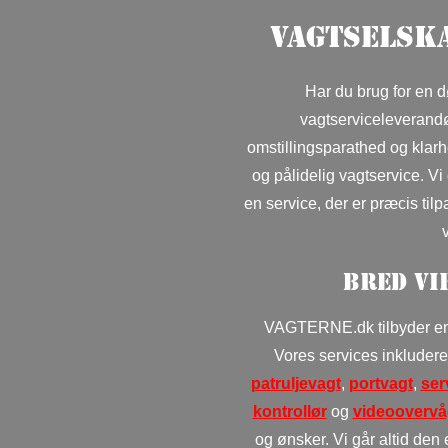
Vagtselsk
Har du brug for en 
vagtserviceleverandør,
omstillingsparathed og klarh
og pålidelig vagtservice. Vi
en service, der er præcis til
Bred vi
VAGTERNE.dk tilbyder en b
Vores services inkluder
patruljevagt
,
portvagt
,
ser
kontrollør
og
videoovervå
og ønsker. Vi går altid den 