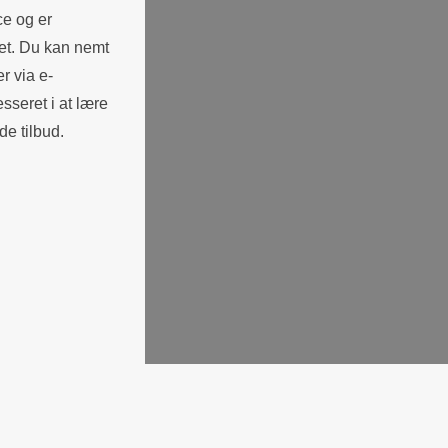
ce og er
det. Du kan nemt
er via e-
esseret i at lære
de tilbud.